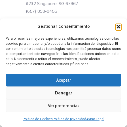
#232 Singapore, SG 67867
(657) 898-0455
Europe
Gestionar consentimiento
Para ofrecer las mejores experiencias, utilizamos tecnologías como las
89 Kingstreet St
cookies para almacenar y/o acceder a la información del dispositivo. El
#3200 London, PObox 19103
consentimiento de estas tecnologías nos permitirá procesar datos como
el comportamiento de navegación o las identificaciones únicas en este
(433) 896-0455
sitio. No consentir o retirar el consentimiento, puede afectar
negativamente a ciertas características y funciones.
Aceptar
Denegar
Copyright 2019 by Avant WordPress Theme All Right Reserved.
Ver preferencias
Política de Cookies
Política de privacidad
Aviso Legal